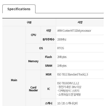
Specifications
구분
사양
사양
ARM Cortex-M7 32bit processor
CPU
동작주파수
280Mhz
OS
RTOS
Flash
2Mbytes
Memory
SRAM
1Mbytes
MSR
ISO 7811 Standard Track2, 3
Main
ISO 7816 EMV L1, L2
- 정전기 내성 : 8Kv 이상
Card
IC
Reader
- 디텍팅 방식 : 스위치
- 소켓과 실드캔 일체형
스캐너
1D / 2D 스캐너(QR)