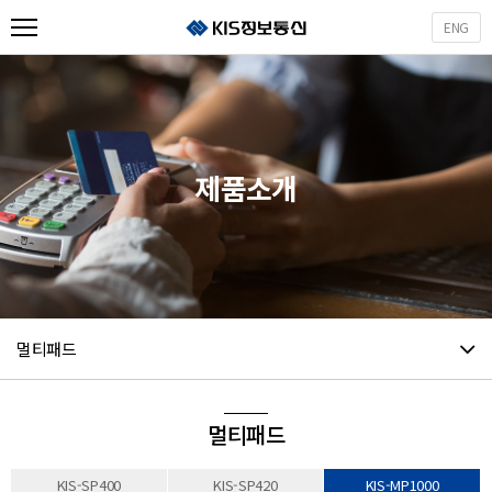
ENG
사업소개
제품소개
제품소개
인재채용
회사소개
고객지원
사업제휴
멀티패드
멀티패드
KIS-SP400
KIS-SP420
KIS-MP1000