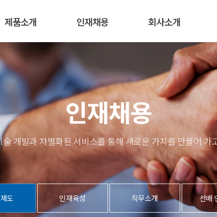
인재채용
회사소개
제품소개
인재채용
회사소개
인재상
주요 연혁
인사제도
그룹소개
인재육성
오시는 길
직무소개
공지사항
인재채용
선배 인터뷰
기술 개발과 차별화된 서비스를 통해 새로운 가치를 만들어 가고
채용공고
사제도
인재육성
직무소개
선배 