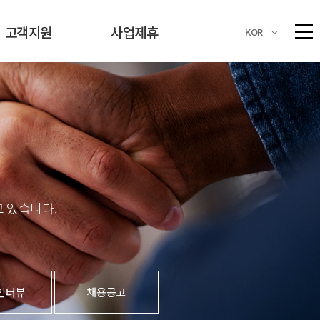
고객지원
사업제휴
고객지원
사업제휴
KOR
고객 업무지원
KIS 고객센터
카드사 고객센터
가입 문의 및 상담
모듈신청 및 문의
 있습니다.
1대1 문의
마케팅정보
수신거부
인터뷰
채용공고