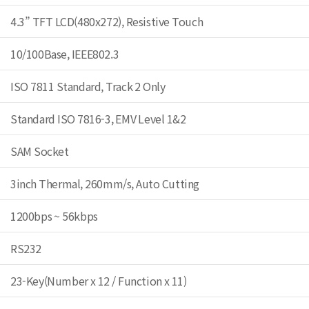
4.3” TFT LCD(480x272), Resistive Touch
10/100Base, IEEE802.3
ISO 7811 Standard, Track 2 Only
Standard ISO 7816-3, EMV Level 1&2
SAM Socket
3inch Thermal, 260mm/s, Auto Cutting
1200bps ~ 56kbps
RS232
23-Key(Number x 12 / Function x 11)