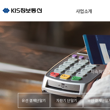
사업소개
제품소개
사업소개
VAN사업
유선 결제단말기
PG사업
자판기 단말기
모바일
무선 결제단말기
결제솔루션
간편 결제기
지역화폐
서명/패드
운영대행사업
지속적인 
IC리더기
브랜드페이
윈도우 POS
안드로이드 POS
유선 결제단말기
자판기 단말기
무선 결제단말
정유사 전용