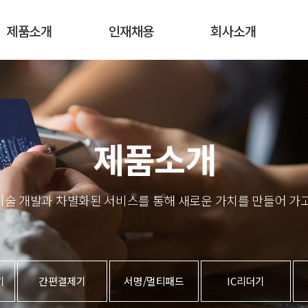
인재채용
회사소개
제품소개
인재채용
회사소개
인재상
주요 연혁
인사제도
그룹소개
인재육성
오시는 길
직무소개
공지사항
제품소개
선배 인터뷰
기술 개발과 차별화된 서비스를 통해 새로운 가치를 만들어 가고
채용공고
기
간편결제기
서명/멀티패드
IC리더기