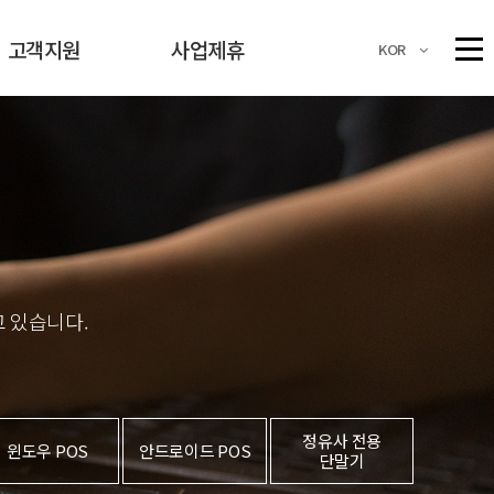
고객지원
사업제휴
고객지원
사업제휴
KOR
고객 업무지원
KIS 고객센터
카드사 고객센터
가입 문의 및 상담
모듈신청 및 문의
 있습니다.
1대1 문의
마케팅정보
수신거부
정유사 전용
윈도우 POS
안드로이드 POS
단말기